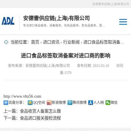
安德雷供应链(上海)有限公司
安德雷供应链(上海)有限公司
专注进口食品报关、设备报关、化妆品报关、危化品报关、宠物粮报关、生鲜冻肉报关等门到门物流、仓储服务。
其他报关
木材报关
当前位置：
首页
›
进口资讯
›
行业新闻
› 进口食品标签取消备案对进口商的影响
药材报关
海鲜进口
进口食品标签取消备案对进口商的影响
汽车/游艇报关
发布来源：安德雷供应链(上海)有限公司 发布日期: 2023-03-10 访问
冷冻肉进口
量:1570
进口手续
http://www.vhz56.com
宠物粮进口
百度分享：
QQ空间
新浪微博
腾讯微博
人人网
微信
上一篇：
食品收货人备案怎么做
危化品进口
下一篇：
食品进口报关报检流程
化妆品进口