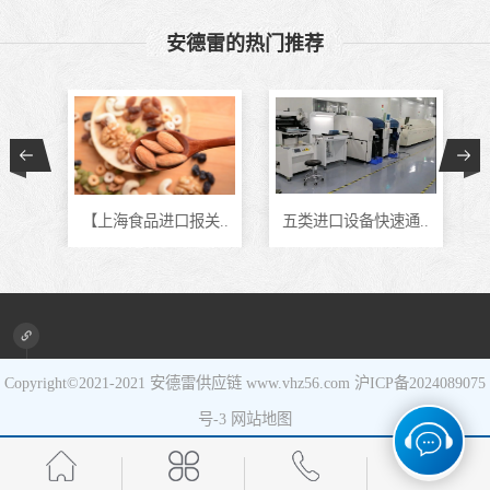
食品进口
安德雷的热门推荐
设备进口
报..
【上海食品进口报关..
五类进口设备快速通..
Copyright©2021-2021
安德雷供应链
www.vhz56.com
沪ICP备2024089075
号-3
网站地图