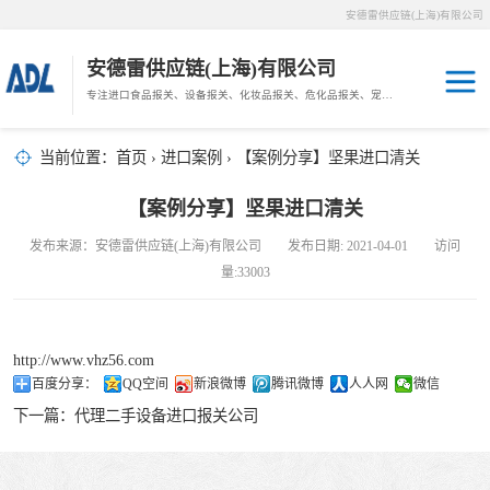
安德雷供应链(上海)有限公司
安德雷供应链(上海)有限公司
专注进口食品报关、设备报关、化妆品报关、危化品报关、宠物粮报关、生鲜冻肉报关等门到门物流、仓储服务。
其他报关
木材报关
当前位置：
首页
›
进口案例
› 【案例分享】坚果进口清关
药材报关
海鲜进口
【案例分享】坚果进口清关
汽车/游艇报关
发布来源：安德雷供应链(上海)有限公司 发布日期: 2021-04-01 访问
冷冻肉进口
量:33003
进口手续
http://www.vhz56.com
宠物粮进口
百度分享：
QQ空间
新浪微博
腾讯微博
人人网
微信
下一篇：
代理二手设备进口报关公司
危化品进口
化妆品进口