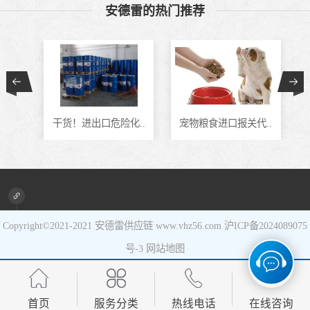
安德雷的热门推荐
食品进口
设备进口
通..
干货！进出口危险化..
宠物粮食进口报关代..
Copyright©2021-2021
安德雷供应链
www.vhz56.com
沪ICP备2024089075
号-3
网站地图
首页
服务分类
热线电话
在线咨询