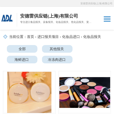
安德雷供应链(上海)有限公司
安德雷供应链(上海)有限公司
专注进口食品报关、设备报关、化妆品报关、危化品报关、宠物粮报关、生鲜冻肉报关等门到门物流、仓储服务。
其他报关
木材报关
当前位置：
首页
›
进口报关项目
›
化妆品进口
›
化妆品报关
药材报关
海鲜进口
全部
其他报关
汽车/游艇报关
海鲜进口
冷冻肉进口
冷冻肉进口
进口手续
宠物粮进口
进口手续
危化品进口
化妆品进口
宠物粮进口
食品进口
设备进口
危化品进口
化妆品进口