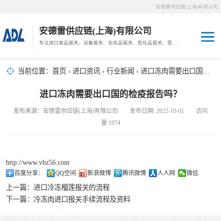
安德雷供应链(上海)有限公司
安德雷供应链(上海)有限公司
专注进口食品报关、设备报关、化妆品报关、危化品报关、宠物粮报关、生鲜冻肉报关等门到门物流、仓储服务。
其他报关
木材报关
当前位置：
首页
›
进口资讯
›
行业新闻
› 进口冻肉需要出口国的检疫报告吗？
药材报关
海鲜进口
进口冻肉需要出口国的检疫报告吗？
汽车/游艇报关
发布来源：安德雷供应链(上海)有限公司 发布日期: 2022-10-01 访问
冷冻肉进口
量:1974
进口手续
http://www.vhz56.com
宠物粮进口
百度分享：
QQ空间
新浪微博
腾讯微博
人人网
微信
上一篇：
进口冷冻榴莲报关的流程
危化品进口
下一篇：
冷冻肉进口报关手续流程及资料
化妆品进口