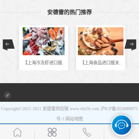
食品进口
安德雷的热门推荐
设备进口
报..
【上海冷冻虾进口报..
【上海食品进口报关..
Copyright©2021-2021
安德雷供应链
www.vhz56.com
沪ICP备2024089075
号-3
网站地图