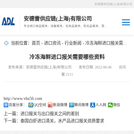
安德雷供应链(上海)有限公司
安德雷供应链(上海)有限公司
专注进口食品报关、设备报关、化妆品报关、危化品报关、宠物粮报关、生鲜冻肉报关等门到门物流、仓储服务。
其他报关
木材报关
当前位置：
首页
›
进口资讯
›
行业新闻
› 冷冻海鲜进口报关需要哪些资料
药材报关
海鲜进口
冷冻海鲜进口报关需要哪些资料
汽车/游艇报关
发布来源：安德雷供应链(上海)有限公司 发布日期: 2022-06-06 访问
冷冻肉进口
量:2111
进口手续
http://www.vhz56.com
宠物粮进口
百度分享：
QQ空间
新浪微博
腾讯微博
人人网
微信
上一篇：
进口报关与出口报关之间的差别
危化品进口
下一篇：
泰国白虾进口清关，水产品进口报关资质要求
化妆品进口