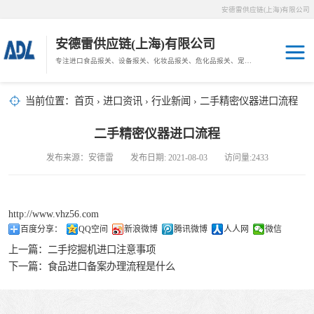
安德雷供应链(上海)有限公司
安德雷供应链(上海)有限公司
专注进口食品报关、设备报关、化妆品报关、危化品报关、宠物粮报关、生鲜冻肉报关等门到门物流、仓储服务。
其他报关
木材报关
当前位置：
首页
›
进口资讯
›
行业新闻
› 二手精密仪器进口流程
药材报关
海鲜进口
二手精密仪器进口流程
汽车/游艇报关
发布来源：安德雷 发布日期: 2021-08-03 访问量:2433
冷冻肉进口
进口手续
http://www.vhz56.com
百度分享：
QQ空间
新浪微博
腾讯微博
人人网
微信
宠物粮进口
上一篇：
二手挖掘机进口注意事项
下一篇：
食品进口备案办理流程是什么
危化品进口
化妆品进口