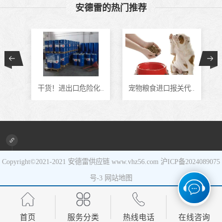
安德雷的热门推荐
食品进口
设备进口
通..
干货！进出口危险化..
宠物粮食进口报关代..
Copyright©2021-2021
安德雷供应链
www.vhz56.com
沪ICP备2024089075
号-3
网站地图
首页
服务分类
热线电话
在线咨询