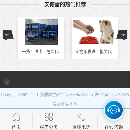
安德雷的热门推荐
食品进口
设备进口
通..
干货！进出口危险化..
宠物粮食进口报关代..
Copyright©2021-2021
安德雷供应链
www.vhz56.com
沪ICP备2024089075
号-3
网站地图
首页
服务分类
热线电话
在线咨询