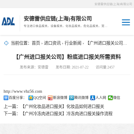
安德雷供应链(上海)有限公司
安德雷供应链(上海)有限公司
专注进口食品报关、设备报关、化妆品报关、危化品报关、宠物粮报关、生鲜冻肉报关等门到门物流、仓储服务。
其他报关
木材报关
当前位置：
首页
›
进口资讯
›
行业新闻
› 【广州进口报关公司】粉底进口报关所需资料
药材报关
海鲜进口
【广州进口报关公司】粉底进口报关所需资料
汽车/游艇报关
发布来源：安德雷 发布日期: 2021-07-22 访问量:2457
冷冻肉进口
进口手续
http://www.vhz56.com
百度分享：
QQ空间
新浪微博
腾讯微博
人人网
微信
宠物粮进口
上一篇：
【广州化妆品进口报关】化妆品如何进口报关
下一篇：
【广州冷冻肉进口报关】冷冻肉进口报关操作流程
危化品进口
化妆品进口