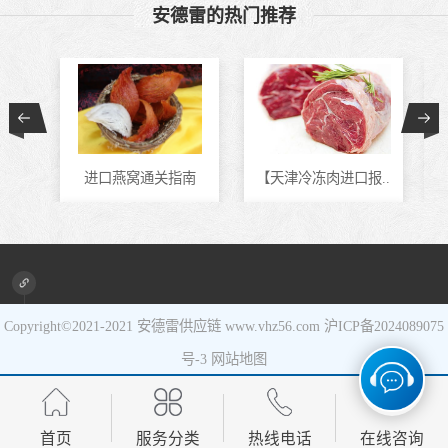
安德雷的热门推荐
食品进口
设备进口
进口燕窝通关指南
【天津冷冻肉进口报..
进口新旧设备清关代..
马来西亚冷冻虾进口..
Copyright©2021-2021
安德雷供应链
www.vhz56.com
沪ICP备2024089075
号-3
网站地图
首页
服务分类
热线电话
在线咨询