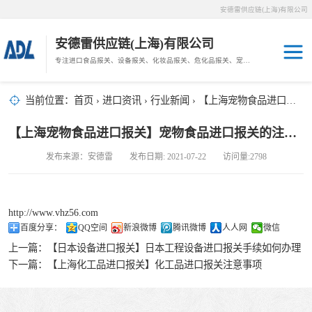
安德雷供应链(上海)有限公司
安德雷供应链(上海)有限公司
专注进口食品报关、设备报关、化妆品报关、危化品报关、宠物粮报关、生鲜冻肉报关等门到门物流、仓储服务。
其他报关
木材报关
当前位置：
首页
›
进口资讯
›
行业新闻
› 【上海宠物食品进口报关】宠物食品进口报关的注意点
药材报关
海鲜进口
【上海宠物食品进口报关】宠物食品进口报关的注意点
汽车/游艇报关
发布来源：安德雷 发布日期: 2021-07-22 访问量:2798
冷冻肉进口
进口手续
http://www.vhz56.com
百度分享：
QQ空间
新浪微博
腾讯微博
人人网
微信
宠物粮进口
上一篇：
【日本设备进口报关】日本工程设备进口报关手续如何办理
下一篇：
【上海化工品进口报关】化工品进口报关注意事项
危化品进口
化妆品进口