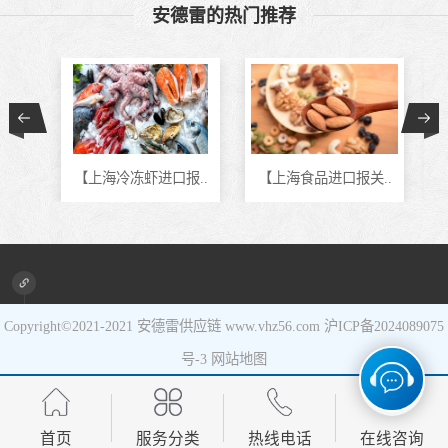
安德雷的热门推荐
食品进口
设备进口
报..
【上海冷冻虾进口报..
【上海食品进口报关..
Copyright©2021-2021
安德雷供应链
www.vhz56.com
沪ICP备2024089075
号-3
网站地图
首页
服务分类
热线电话
在线咨询