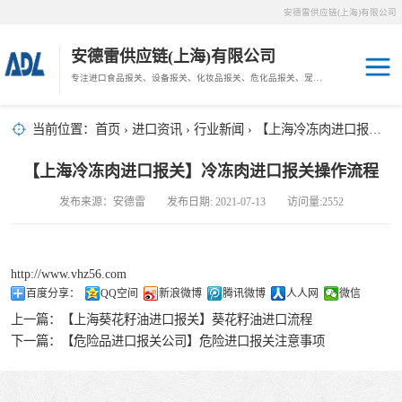
安德雷供应链(上海)有限公司
安德雷供应链(上海)有限公司
专注进口食品报关、设备报关、化妆品报关、危化品报关、宠物粮报关、生鲜冻肉报关等门到门物流、仓储服务。
其他报关
木材报关
当前位置：
首页
›
进口资讯
›
行业新闻
› 【上海冷冻肉进口报关】冷冻肉进口报关操作流程
药材报关
海鲜进口
【上海冷冻肉进口报关】冷冻肉进口报关操作流程
汽车/游艇报关
发布来源：安德雷 发布日期: 2021-07-13 访问量:2552
冷冻肉进口
进口手续
http://www.vhz56.com
百度分享：
QQ空间
新浪微博
腾讯微博
人人网
微信
宠物粮进口
上一篇：
【上海葵花籽油进口报关】葵花籽油进口流程
下一篇：
【危险品进口报关公司】危险进口报关注意事项
危化品进口
化妆品进口