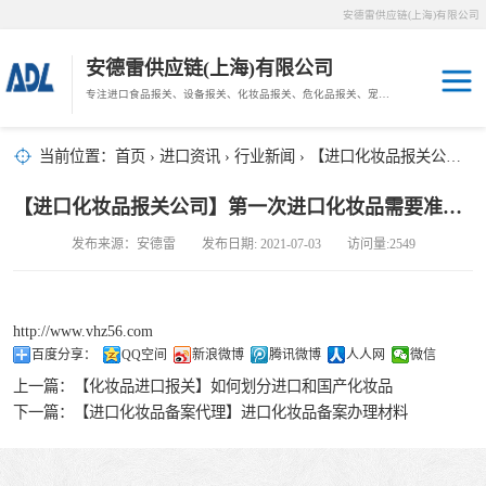
安德雷供应链(上海)有限公司
安德雷供应链(上海)有限公司
专注进口食品报关、设备报关、化妆品报关、危化品报关、宠物粮报关、生鲜冻肉报关等门到门物流、仓储服务。
其他报关
木材报关
当前位置：
首页
›
进口资讯
›
行业新闻
› 【进口化妆品报关公司】第一次进口化妆品需要准备哪些材料
药材报关
海鲜进口
【进口化妆品报关公司】第一次进口化妆品需要准备哪些材料
汽车/游艇报关
发布来源：安德雷 发布日期: 2021-07-03 访问量:2549
冷冻肉进口
进口手续
http://www.vhz56.com
百度分享：
QQ空间
新浪微博
腾讯微博
人人网
微信
宠物粮进口
上一篇：
【化妆品进口报关】如何划分进口和国产化妆品
下一篇：
【进口化妆品备案代理】进口化妆品备案办理材料
危化品进口
化妆品进口