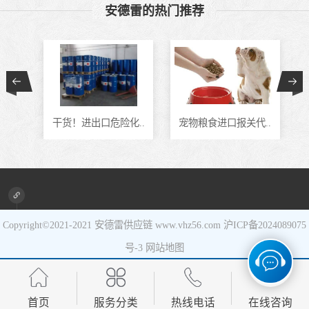
安德雷的热门推荐
食品进口
设备进口
通..
干货！进出口危险化..
宠物粮食进口报关代..
Copyright©2021-2021
安德雷供应链
www.vhz56.com
沪ICP备2024089075
号-3
网站地图
首页
服务分类
热线电话
在线咨询