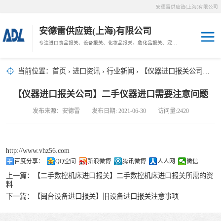
安德雷供应链(上海)有限公司
安德雷供应链(上海)有限公司
专注进口食品报关、设备报关、化妆品报关、危化品报关、宠物粮报关、生鲜冻肉报关等门到门物流、仓储服务。
其他报关
木材报关
当前位置：
首页
›
进口资讯
›
行业新闻
› 【仪器进口报关公司】二手仪器进口需要注意问题
药材报关
海鲜进口
【仪器进口报关公司】二手仪器进口需要注意问题
汽车/游艇报关
发布来源：安德雷 发布日期: 2021-06-30 访问量:2420
冷冻肉进口
进口手续
http://www.vhz56.com
百度分享：
QQ空间
新浪微博
腾讯微博
人人网
微信
宠物粮进口
上一篇：
【二手数控机床进口报关】二手数控机床进口报关所需的资
料
危化品进口
下一篇：
【闽台设备进口报关】旧设备进口报关注意事项
化妆品进口