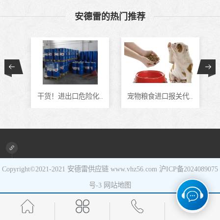
安德雷的热门推荐
食品进口
设备进口
通..
干货！进出口危险化..
宠物粮食进口报关代..
Copyright©2021-2021
安德雷供应链
www.vhz56.com
沪ICP备2024089075
号-3
网站地图