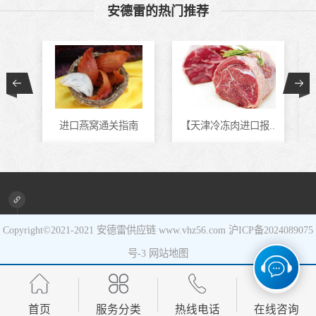
安德雷的热门推荐
食品进口
设备进口
进口燕窝通关指南
【天津冷冻肉进口报..
进口新旧设备清关代..
马来西亚冷冻虾进口..
Copyright©2021-2021
安德雷供应链
www.vhz56.com
沪ICP备2024089075
号-3
网站地图
首页
服务分类
热线电话
在线咨询