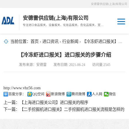
安德雷供应链(上海)有限公司
安德雷供应链(上海)有限公司
专注进口食品报关、设备报关、化妆品报关、危化品报关、宠物粮报关、生鲜冻肉报关等门到门物流、仓储服务。
其他报关
木材报关
当前位置：
首页
›
进口资讯
›
行业新闻
› 【冷冻虾进口报关】进口报关的步骤介绍
药材报关
海鲜进口
【冷冻虾进口报关】进口报关的步骤介绍
汽车/游艇报关
发布来源：安德雷 发布日期: 2021-06-24 访问量:2545
冷冻肉进口
进口手续
http://www.vhz56.com
百度分享：
QQ空间
新浪微博
腾讯微博
人人网
微信
宠物粮进口
上一篇：
【上海进口报关公司】进口报关的程序
下一篇：
【二手挖掘机进口报关】二手挖掘机进口报关流程是怎样的
危化品进口
化妆品进口