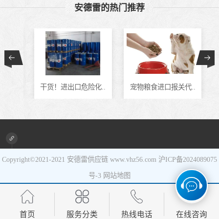
安德雷的热门推荐
食品进口
设备进口
通..
干货！进出口危险化..
宠物粮食进口报关代..
Copyright©2021-2021
安德雷供应链
www.vhz56.com
沪ICP备2024089075
号-3
网站地图
首页
服务分类
热线电话
在线咨询