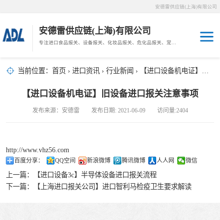
安德雷供应链(上海)有限公司
安德雷供应链(上海)有限公司
专注进口食品报关、设备报关、化妆品报关、危化品报关、宠物粮报关、生鲜冻肉报关等门到门物流、仓储服务。
其他报关
木材报关
当前位置：
首页
›
进口资讯
›
行业新闻
› 【进口设备机电证】旧设备进口报关注意事项
药材报关
海鲜进口
【进口设备机电证】旧设备进口报关注意事项
汽车/游艇报关
发布来源：安德雷 发布日期: 2021-06-09 访问量:2404
冷冻肉进口
进口手续
http://www.vhz56.com
百度分享：
QQ空间
新浪微博
腾讯微博
人人网
微信
宠物粮进口
上一篇：
【进口设备3c】半导体设备进口报关流程
下一篇：
【上海进口报关公司】进口智利马检疫卫生要求解读
危化品进口
化妆品进口