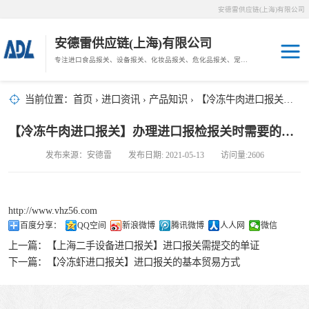
安德雷供应链(上海)有限公司
安德雷供应链(上海)有限公司
专注进口食品报关、设备报关、化妆品报关、危化品报关、宠物粮报关、生鲜冻肉报关等门到门物流、仓储服务。
其他报关
木材报关
当前位置：
首页
›
进口资讯
›
产品知识
› 【冷冻牛肉进口报关】办理进口报检报关时需要的手续
药材报关
海鲜进口
【冷冻牛肉进口报关】办理进口报检报关时需要的手续
汽车/游艇报关
发布来源：安德雷 发布日期: 2021-05-13 访问量:2606
冷冻肉进口
进口手续
http://www.vhz56.com
百度分享：
QQ空间
新浪微博
腾讯微博
人人网
微信
宠物粮进口
上一篇：
【上海二手设备进口报关】进口报关需提交的单证
下一篇：
【冷冻虾进口报关】进口报关的基本贸易方式
危化品进口
化妆品进口