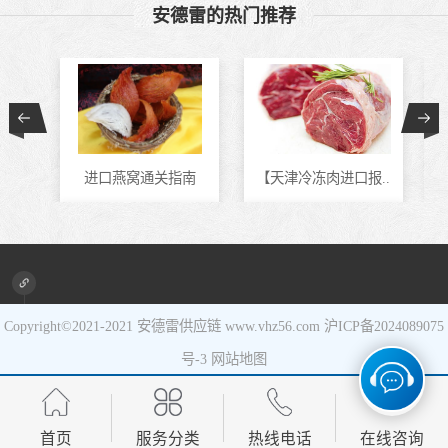
安德雷的热门推荐
食品进口
设备进口
进口燕窝通关指南
【天津冷冻肉进口报..
进口新旧设备清关代..
马来西亚冷冻虾进口..
Copyright©2021-2021
安德雷供应链
www.vhz56.com
沪ICP备2024089075
号-3
网站地图
首页
服务分类
热线电话
在线咨询