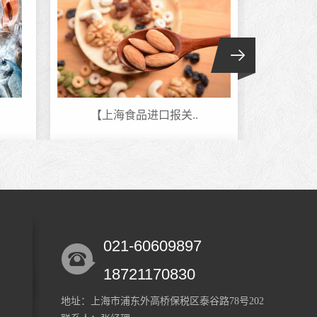
【上海食品进口报关..
五类
021-60609897
中国香港隔离防晒乳..
香皂
18721170830
地址：上海市浦东外高桥保税区泰谷路78号202