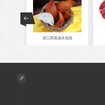
进口燕窝通关指南
【上海化妆品进口报..