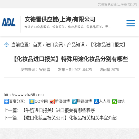
安德雷供应链(上海)有限公司
安德雷供应链(上海)有限公司
专注进口食品报关、设备报关、化妆品报关、危化品报关、宠物粮报关、生鲜冻肉报关等门到门物流、仓储服务。
其他报关
木材报关
当前位置：
首页
›
进口资讯
›
产品知识
› 【化妆品进口报关】特殊用途化妆品分别有哪些
药材报关
海鲜进口
【化妆品进口报关】特殊用途化妆品分别有哪些
汽车/游艇报关
发布来源：安德雷 发布日期: 2021-04-25 访问量:3078
冷冻肉进口
进口手续
http://www.vhz56.com
百度分享：
QQ空间
新浪微博
腾讯微博
人人网
微信
宠物粮进口
上一篇：
【牛奶进口报关】进口报关有哪些程序
下一篇：
【进口化妆品报关公司】化妆品报关相关事宜介绍
危化品进口
化妆品进口