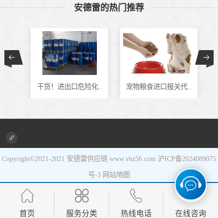
安德雷的热门推荐
食品进口
设备进口
通..
干货！进出口危险化..
宠物粮食进口报关代..
Copyright©2021-2021
安德雷供应链
www.vhz56.com
沪ICP备2024089075
号-3
网站地图
首页
服务分类
热线电话
在线咨询