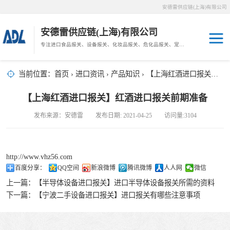
安德雷供应链(上海)有限公司
安德雷供应链(上海)有限公司
专注进口食品报关、设备报关、化妆品报关、危化品报关、宠物粮报关、生鲜冻肉报关等门到门物流、仓储服务。
其他报关
木材报关
当前位置：
首页
›
进口资讯
›
产品知识
› 【上海红酒进口报关】红酒进口报关前期准备
药材报关
海鲜进口
【上海红酒进口报关】红酒进口报关前期准备
汽车/游艇报关
发布来源：安德雷 发布日期: 2021-04-25 访问量:3104
冷冻肉进口
进口手续
http://www.vhz56.com
百度分享：
QQ空间
新浪微博
腾讯微博
人人网
微信
宠物粮进口
上一篇：
【半导体设备进口报关】进口半导体设备报关所需的资料
下一篇：
【宁波二手设备进口报关】进口报关有哪些注意事项
危化品进口
化妆品进口