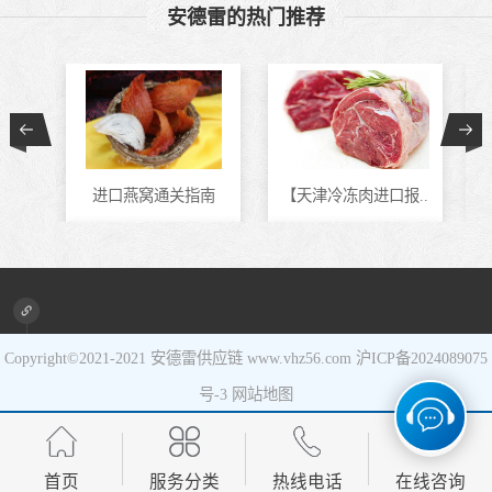
安德雷的热门推荐
食品进口
设备进口
进口燕窝通关指南
【天津冷冻肉进口报..
进口新旧设备清关代..
马来西亚冷冻虾进口..
Copyright©2021-2021
安德雷供应链
www.vhz56.com
沪ICP备2024089075
号-3
网站地图
首页
服务分类
热线电话
在线咨询