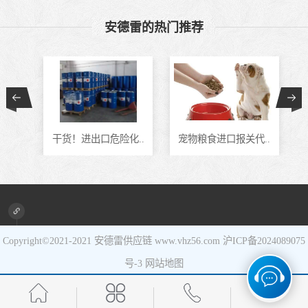
食品进口
安德雷的热门推荐
设备进口
通..
干货！进出口危险化..
宠物粮食进口报关代..
Copyright©2021-2021
安德雷供应链
www.vhz56.com
沪ICP备2024089075
号-3
网站地图