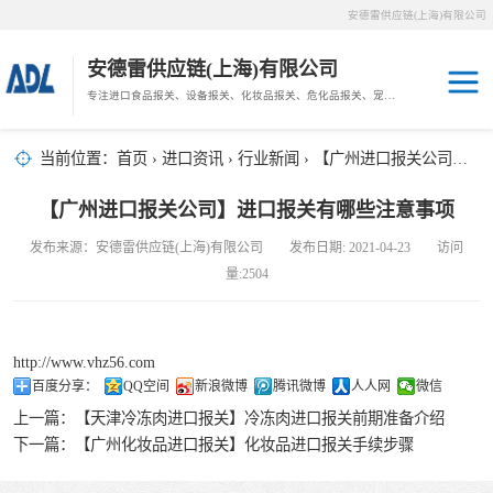
安德雷供应链(上海)有限公司
安德雷供应链(上海)有限公司
专注进口食品报关、设备报关、化妆品报关、危化品报关、宠物粮报关、生鲜冻肉报关等门到门物流、仓储服务。
其他报关
木材报关
当前位置：
首页
›
进口资讯
›
行业新闻
› 【广州进口报关公司】进口报关有哪些注意事项
药材报关
海鲜进口
【广州进口报关公司】进口报关有哪些注意事项
汽车/游艇报关
发布来源：安德雷供应链(上海)有限公司 发布日期: 2021-04-23 访问
冷冻肉进口
量:2504
进口手续
http://www.vhz56.com
宠物粮进口
百度分享：
QQ空间
新浪微博
腾讯微博
人人网
微信
上一篇：
【天津冷冻肉进口报关】冷冻肉进口报关前期准备介绍
危化品进口
下一篇：
【广州化妆品进口报关】化妆品进口报关手续步骤
化妆品进口