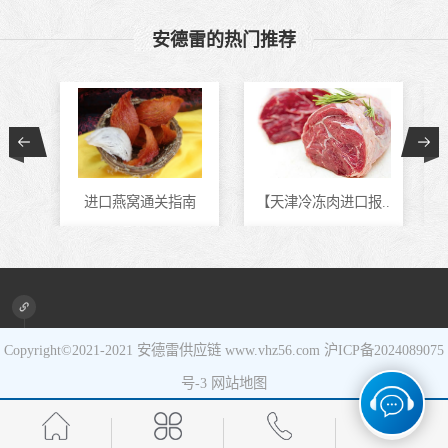
食品进口
安德雷的热门推荐
设备进口
进口燕窝通关指南
【天津冷冻肉进口报..
进口新旧设备清关代..
马来西亚冷冻虾进口..
Copyright©2021-2021
安德雷供应链
www.vhz56.com
沪ICP备2024089075
号-3
网站地图