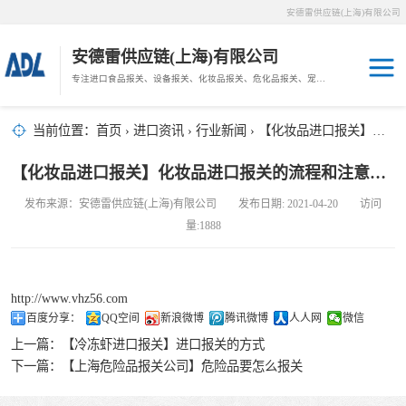
安德雷供应链(上海)有限公司
安德雷供应链(上海)有限公司
专注进口食品报关、设备报关、化妆品报关、危化品报关、宠物粮报关、生鲜冻肉报关等门到门物流、仓储服务。
其他报关
木材报关
当前位置：
首页
›
进口资讯
›
行业新闻
› 【化妆品进口报关】化妆品进口报关的流程和注意事项
药材报关
海鲜进口
【化妆品进口报关】化妆品进口报关的流程和注意事项
汽车/游艇报关
发布来源：安德雷供应链(上海)有限公司 发布日期: 2021-04-20 访问
冷冻肉进口
量:1888
进口手续
http://www.vhz56.com
宠物粮进口
百度分享：
QQ空间
新浪微博
腾讯微博
人人网
微信
上一篇：
【冷冻虾进口报关】进口报关的方式
危化品进口
下一篇：
【上海危险品报关公司】危险品要怎么报关
化妆品进口