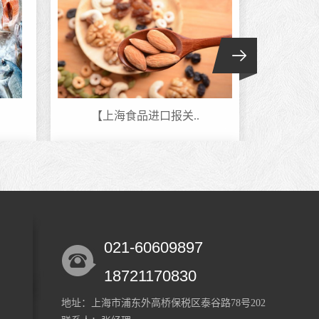
【上海食品进口报关..
五类
021-60609897
中国香港隔离防晒乳..
香皂
18721170830
地址：上海市浦东外高桥保税区泰谷路78号202