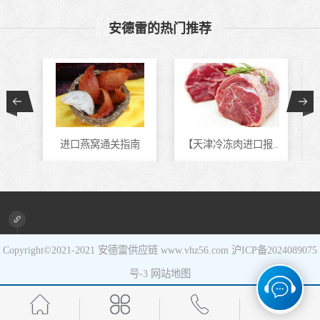
食品进口
安德雷的热门推荐
设备进口
进口燕窝通关指南
【天津冷冻肉进口报..
进口新旧设备清关代..
马来西亚冷冻虾进口..
Copyright©2021-2021
安德雷供应链
www.vhz56.com
沪ICP备2024089075
号-3
网站地图