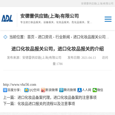
安德雷供应链(上海)有限公司
安德雷供应链(上海)有限公司
专注进口食品报关、设备报关、化妆品报关、危化品报关、宠物粮报关、生鲜冻肉报关等门到门物流、仓储服务。
其他报关
木材报关
当前位置：
首页
›
进口资讯
›
行业新闻
› 进口化妆品报关公司，进口化妆品报关的介绍
药材报关
海鲜进口
进口化妆品报关公司，进口化妆品报关的介绍
汽车/游艇报关
发布来源：安德雷供应链(上海)有限公司 发布日期: 2021-04-13 访问
冷冻肉进口
量:1786
进口手续
http://www.vhz56.com
宠物粮进口
百度分享：
QQ空间
新浪微博
腾讯微博
人人网
微信
上一篇：
进口化妆品备案代理，进口化妆品备案的注意事项
危化品进口
下一篇：
化妆品进口报关的流程以及注意事项
化妆品进口