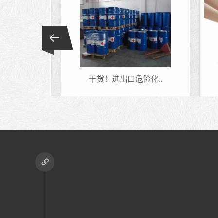
通..
干货！进出口危险化..