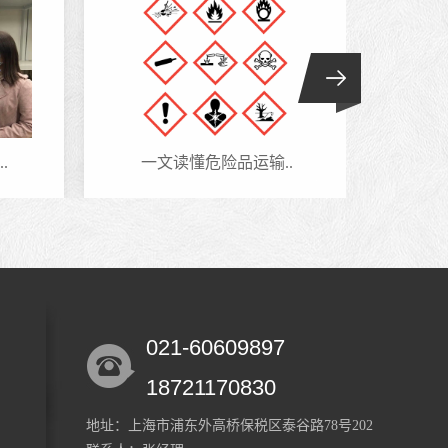
一文读懂危险品运输..
进口
021-60609897
18721170830
地址：上海市浦东外高桥保税区泰谷路78号202