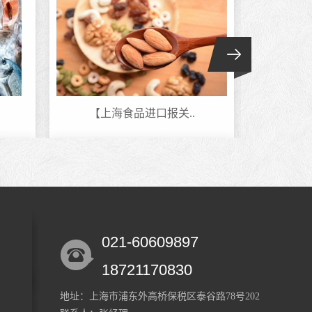
【上海食品进口报关..
五类
021-60609897
中国香港隔离防晒乳..
香皂
18721170830
地址：上海市浦东外高桥保税区泰谷路78号202