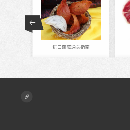
进口燕窝通关指南
【上海化妆品进口报..