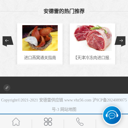
食品进口
安德雷的热门推荐
设备进口
进口燕窝通关指南
【天津冷冻肉进口报..
进口新旧设备清关代..
马来西亚冷冻虾进口..
Copyright©2021-2021
安德雷供应链
www.vhz56.com
沪ICP备2024089075
号-3
网站地图