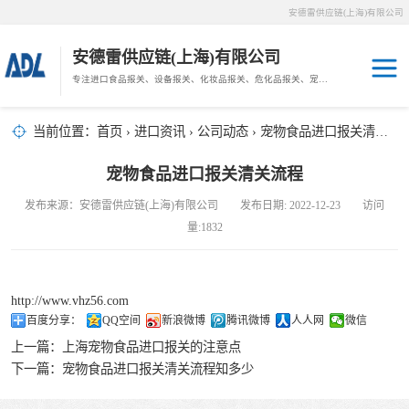
安德雷供应链(上海)有限公司
安德雷供应链(上海)有限公司
专注进口食品报关、设备报关、化妆品报关、危化品报关、宠物粮报关、生鲜冻肉报关等门到门物流、仓储服务。
其他报关
木材报关
当前位置：
首页
›
进口资讯
›
公司动态
› 宠物食品进口报关清关流程
药材报关
海鲜进口
宠物食品进口报关清关流程
汽车/游艇报关
发布来源：安德雷供应链(上海)有限公司 发布日期: 2022-12-23 访问
冷冻肉进口
量:1832
进口手续
http://www.vhz56.com
宠物粮进口
百度分享：
QQ空间
新浪微博
腾讯微博
人人网
微信
上一篇：
上海宠物食品进口报关的注意点
危化品进口
下一篇：
宠物食品进口报关清关流程知多少
化妆品进口