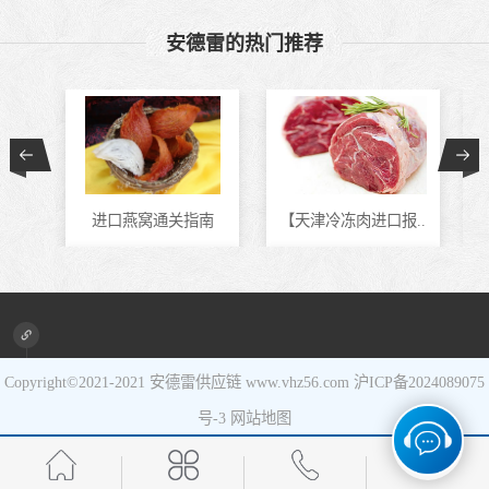
食品进口
安德雷的热门推荐
设备进口
进口燕窝通关指南
【天津冷冻肉进口报..
进口新旧设备清关代..
马来西亚冷冻虾进口..
Copyright©2021-2021
安德雷供应链
www.vhz56.com
沪ICP备2024089075
号-3
网站地图