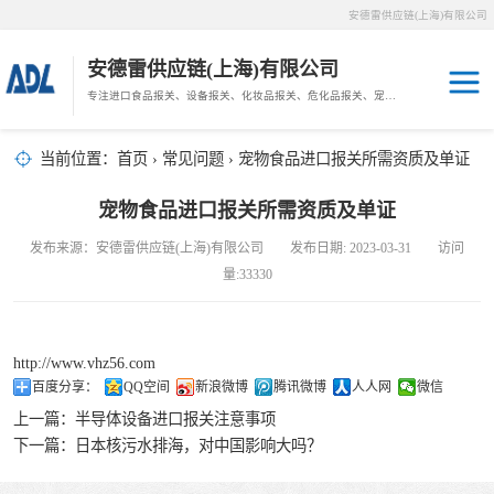
安德雷供应链(上海)有限公司
安德雷供应链(上海)有限公司
专注进口食品报关、设备报关、化妆品报关、危化品报关、宠物粮报关、生鲜冻肉报关等门到门物流、仓储服务。
其他报关
木材报关
当前位置：
首页
›
常见问题
› 宠物食品进口报关所需资质及单证
药材报关
海鲜进口
宠物食品进口报关所需资质及单证
汽车/游艇报关
发布来源：安德雷供应链(上海)有限公司 发布日期: 2023-03-31 访问
冷冻肉进口
量:33330
进口手续
http://www.vhz56.com
宠物粮进口
百度分享：
QQ空间
新浪微博
腾讯微博
人人网
微信
上一篇：
半导体设备进口报关注意事项
危化品进口
下一篇：
日本核污水排海，对中国影响大吗？
化妆品进口