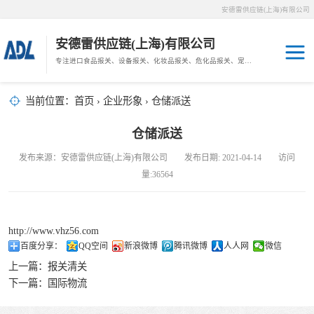
安德雷供应链(上海)有限公司
安德雷供应链(上海)有限公司
专注进口食品报关、设备报关、化妆品报关、危化品报关、宠物粮报关、生鲜冻肉报关等门到门物流、仓储服务。
其他报关
木材报关
当前位置：
首页
›
企业形象
› 仓储派送
药材报关
海鲜进口
仓储派送
汽车/游艇报关
发布来源：安德雷供应链(上海)有限公司 发布日期: 2021-04-14 访问
冷冻肉进口
量:36564
进口手续
http://www.vhz56.com
宠物粮进口
百度分享：
QQ空间
新浪微博
腾讯微博
人人网
微信
上一篇：
报关清关
危化品进口
下一篇：
国际物流
化妆品进口