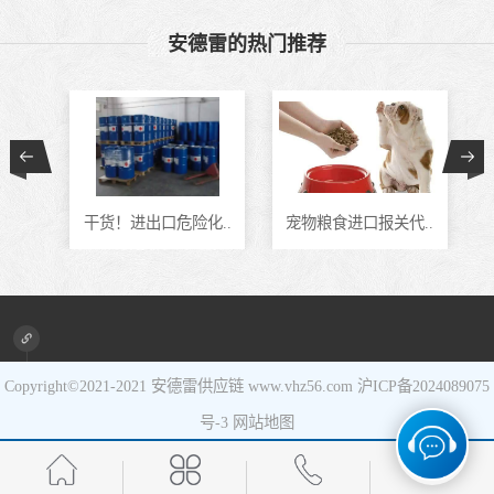
食品进口
安德雷的热门推荐
设备进口
通..
干货！进出口危险化..
宠物粮食进口报关代..
Copyright©2021-2021
安德雷供应链
www.vhz56.com
沪ICP备2024089075
号-3
网站地图