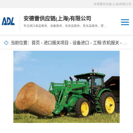
安德雷供应链(上海)有限公司
安德雷供应链(上海)有限公司
专注进口食品报关、设备报关、化妆品报关、危化品报关、宠物粮报关、生鲜冻肉报关等门到门物流、仓储服务。
其他报关
木材报关
当前位置：
首页
›
进口报关项目
›
设备进口
›
工程/农机报关
› 农机报关,海运报关进口报关操作流程
药材报关
海鲜进口
汽车/游艇报关
冷冻肉进口
进口手续
宠物粮进口
危化品进口
化妆品进口