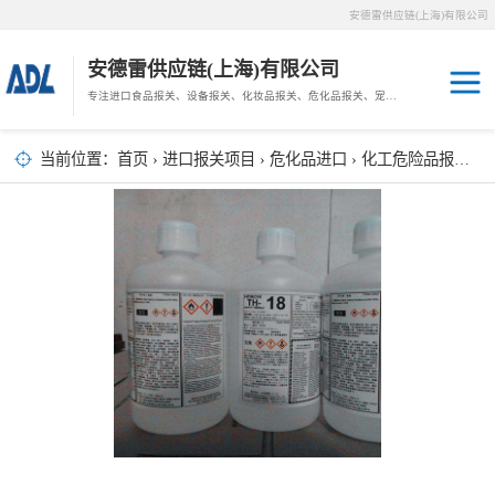
安德雷供应链(上海)有限公司
安德雷供应链(上海)有限公司
专注进口食品报关、设备报关、化妆品报关、危化品报关、宠物粮报关、生鲜冻肉报关等门到门物流、仓储服务。
其他报关
木材报关
当前位置：
首页
›
进口报关项目
›
危化品进口
›
化工危险品报关
›
药材报关
海鲜进口
汽车/游艇报关
冷冻肉进口
进口手续
宠物粮进口
危化品进口
化妆品进口