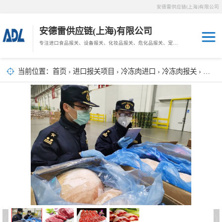
安德雷供应链(上海)有限公司
安德雷供应链(上海)有限公司
专注进口食品报关、设备报关、化妆品报关、危化品报关、宠物粮报关、生鲜冻肉报关等门到门物流、仓储服务。
其他报关
木材报关
当前位置：
首页
›
进口报关项目
›
冷冻肉进口
›
冷冻肉报关
› 冷冻肉报关,果干进口报关流程
药材报关
海鲜进口
汽车/游艇报关
冷冻肉进口
进口手续
宠物粮进口
危化品进口
化妆品进口